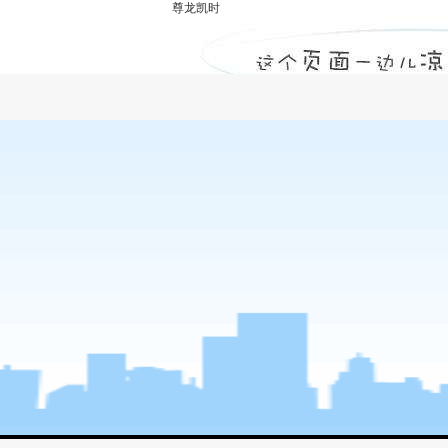
尊龙凯时
工程造价咨询甲级资质-尊龙凯时